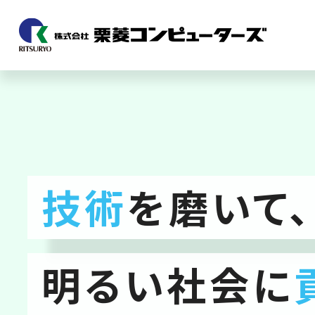
技術
を磨いて、
明るい社会に