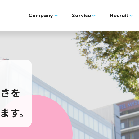
Company
Service
Recruit
しさを
ます。